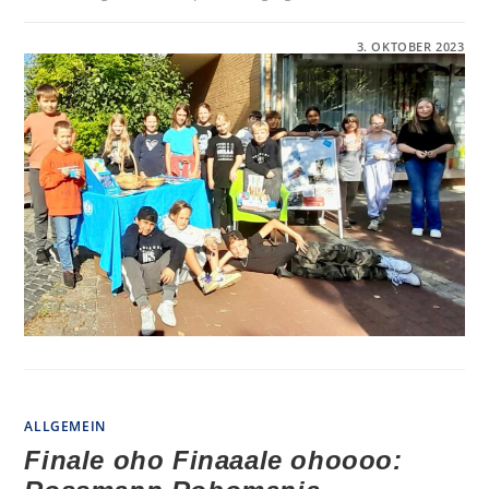
FÜR
KOMMENTARE DEAKTIVIERT
3. OKTOBER 2023
DIE
IGS
BURGWEDEL
UND
UNICEF
SAMMELN
FÜR
DEN
GUTEN
ZWECK
ALLGEMEIN
Finale oho Finaaale ohoooo: