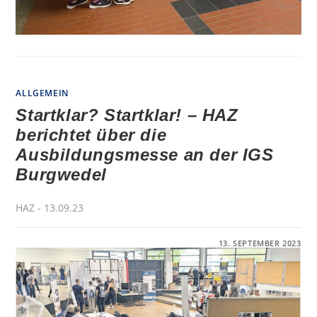
ALLGEMEIN
Startklar? Startklar! – HAZ
berichtet über die
Ausbildungsmesse an der IGS
Burgwedel
HAZ - 13.09.23
FÜR
KOMMENTARE DEAKTIVIERT
13. SEPTEMBER 2023
STARTKLAR?
STARTKLAR!
–
HAZ
BERICHTET
ÜBER
DIE
AUSBILDUNGSMESSE