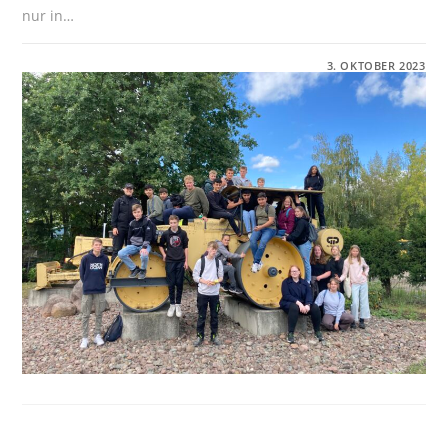
nur in…
FÜR
KOMMENTARE DEAKTIVIERT
3. OKTOBER 2023
BERUFSORIENTIERUNG
AUF
DEM
BETRIEBSGELÄNDE
DER
GP
PAPENBURG
AG