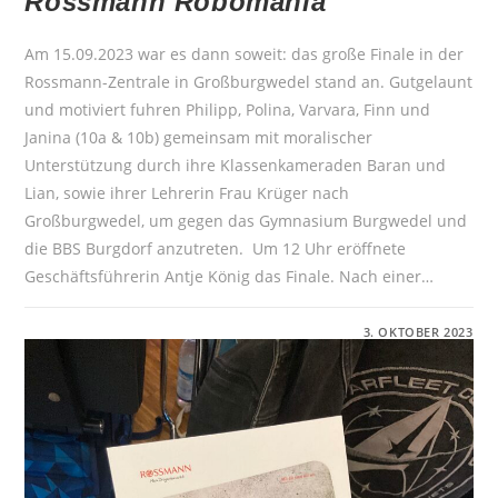
Rossmann Robomania
Am 15.09.2023 war es dann soweit: das große Finale in der
Rossmann-Zentrale in Großburgwedel stand an. Gutgelaunt
und motiviert fuhren Philipp, Polina, Varvara, Finn und
Janina (10a & 10b) gemeinsam mit moralischer
Unterstützung durch ihre Klassenkameraden Baran und
Lian, sowie ihrer Lehrerin Frau Krüger nach
Großburgwedel, um gegen das Gymnasium Burgwedel und
die BBS Burgdorf anzutreten. Um 12 Uhr eröffnete
Geschäftsführerin Antje König das Finale. Nach einer…
FÜR
KOMMENTARE DEAKTIVIERT
3. OKTOBER 2023
FINALE
OHO
FINAAALE
OHOOOO:
ROSSMANN
ROBOMANIA