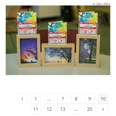
FÜR
KOMMENTARE DEAKTIVIERT
4. JULI 2023
GEWINNE
DES
FOTOWETTBEWERBS
2023
DER
IGS
BURGWEDEL
1
…
7
8
9
10
11
12
13
…
20