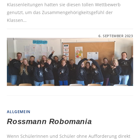
Klassenleitungen hatten sie diesen tollen Wettbewerb
genutzt, um das Zusammengehörigkeitsgefühl der
Klassen…
FÜR
KOMMENTARE DEAKTIVIERT
6. SEPTEMBER 2023
GEWINNERKLASSE
5C
-
HOODIES
FÜR
ALLE
ALLGEMEIN
Rossmann Robomania
Wenn SchülerInnen und Schüler ohne Aufforderung direkt