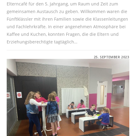
Elterncafé für den 5. Jahrgang, um Raum und Zeit zum
gemeinsamen Austausch zu geben. Willkommen waren die
Fünftklässler mit ihren Familien sowie die Klassenleitungen
und Fachlehrkräfte. In einer angenehmen Atmosphäre bei
Kaffee und Kuchen, konnten Fragen, die die Eltern und
Erziehungsberechtigte tagtäglich…
FÜR
KOMMENTARE DEAKTIVIERT
25. SEPTEMBER 2023
ELTERNCAFÉ
AN
DER
IGS
BURGWEDEL