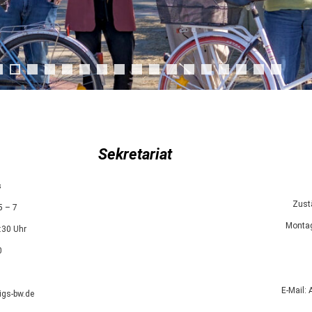
Sekretariat
s
Zust
5 – 7
Montag
:30 Uhr
0
0
E-Mail: 
]igs-bw.de