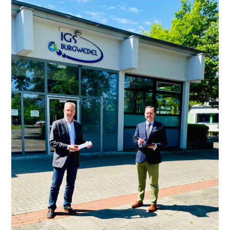
IT-
AUSSTATTUNG
FÜR
BURGWEDELER
SCHULEN