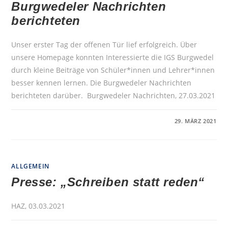
Burgwedeler Nachrichten
SZENARIO
A
berichteten
Unser erster Tag der offenen Tür lief erfolgreich. Über
unsere Homepage konnten Interessierte die IGS Burgwedel
durch kleine Beiträge von Schüler*innen und Lehrer*innen
besser kennen lernen. Die Burgwedeler Nachrichten
berichteten darüber. Burgwedeler Nachrichten, 27.03.2021
FÜR
KOMMENTARE DEAKTIVIERT
29. MÄRZ 2021
DIGITALER
TAG
DER
OFFENEN
TÜR
–
ALLGEMEIN
BURGWEDELER
NACHRICHTEN
Presse: „Schreiben statt reden“
BERICHTETEN
HAZ, 03.03.2021