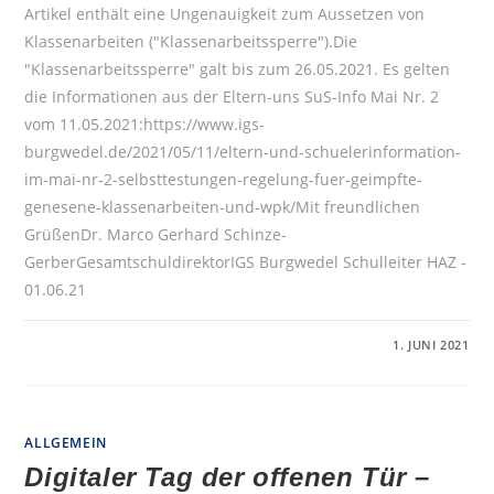
Artikel enthält eine Ungenauigkeit zum Aussetzen von
Klassenarbeiten ("Klassenarbeitssperre").Die
"Klassenarbeitssperre" galt bis zum 26.05.2021. Es gelten
die Informationen aus der Eltern-uns SuS-Info Mai Nr. 2
vom 11.05.2021:https://www.igs-
burgwedel.de/2021/05/11/eltern-und-schuelerinformation-
im-mai-nr-2-selbsttestungen-regelung-fuer-geimpfte-
genesene-klassenarbeiten-und-wpk/Mit freundlichen
GrüßenDr. Marco Gerhard Schinze-
GerberGesamtschuldirektorIGS Burgwedel Schulleiter HAZ -
01.06.21
FÜR
KOMMENTARE DEAKTIVIERT
1. JUNI 2021
„ZURÜCK
IM
KLASSENRAUM“
–
HAZ
BERICHTET
ALLGEMEIN
ÜBER
DEN
Digitaler Tag der offenen Tür –
SCHULSTART
IM