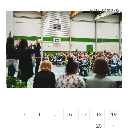
FÜR
KOMMENTARE DEAKTIVIERT
8. SEPTEMBER 2020
EIN
FESTAKT
DER
BESONDEREN
ART
1
…
16
17
18
19
20