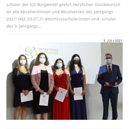
schüler der IGS Burgwedel geehrt.Herzlichen Glückwunsch
an alle Absolventinnen und Absolventen des Jahrgangs
2021! HAZ, 03.07.21 Abschlussschülerinnen und -schüler
des 9. Jahrgangs…
FÜR
KOMMENTARE DEAKTIVIERT
3. JULI 2021
DIE
OBERSCHULE
FEIERT
IHREN
LETZTEN
JAHRGANG
–
HAZ
BERICHTET